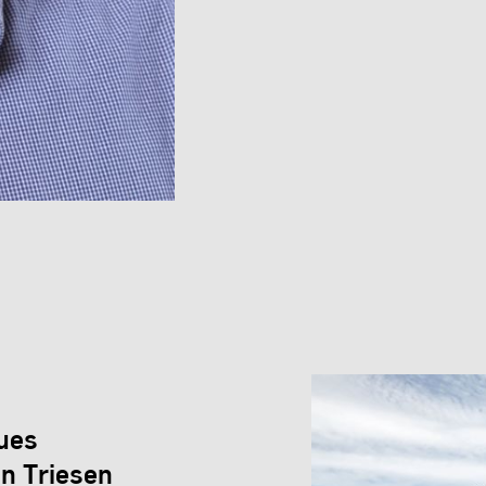
ues
in Triesen