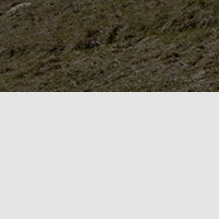
Entwickeln und investieren. Aus einer Hand.
Wir realisieren seit über 45 Jahren Immobilien aller
Art. Dabei decken wir die gesamte
Wertschöpfungskette ab. Wir übernehmen die
Gesamtverantwortung für Planung, Realisation,
Vermarktung und Bewirtschaftung der Immobilien.
In der Regel treten wir auch als Investor auf.